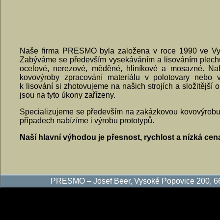
Naše firma PRESMO byla založena v roce 1990 ve Vy
Zabýváme se především vysekáváním a lisováním plech
ocelové, nerezové, měděné, hliníkové a mosazné. Na
kovovýroby zpracování materiálu v polotovary nebo v
k lisování si zhotovujeme na našich strojích a složitější
jsou na tyto úkony zařízeny.
Specializujeme se především na zakázkovou kovovýrobu,
případech nabízíme i výrobu prototypů.
Naší hlavní výhodou je přesnost, rychlost a nízká cen
PRESMO – Josef Beer, Vysoké Popovice 200, 